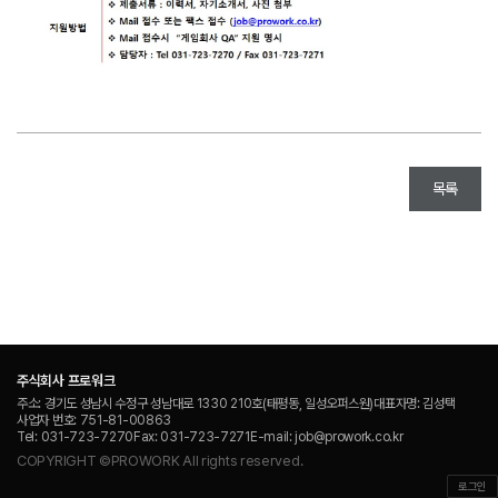
목록
주식회사 프로워크
주소
: 경기도 성남시 수정구 성남대로 1330 210호(태평동, 일성오퍼스원)
대표자명
: 김성택
사업자 번호
: 751-81-00863
Tel
: 031-723-7270
Fax
: 031-723-7271
E-mail
: job@prowork.co.kr
COPYRIGHT ©PROWORK All rights reserved.
로그인