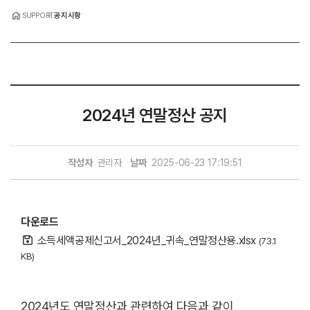
home
SUPPORT
공지시항
2024년 연말정산 공지
작성자
관리자
날짜
2025-06-23 17:19:51
다운로드
소득세액공제신고서_2024년_귀속_연말정산용.xlsx
(73.1
KB)
2024년도 연말정산과 관련하여 다음과 같이